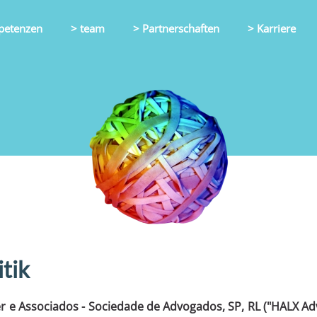
petenzen
> team
> Partnerschaften
> Karriere
tik
r e Associados - Sociedade de Advogados, SP, RL ("HALX A