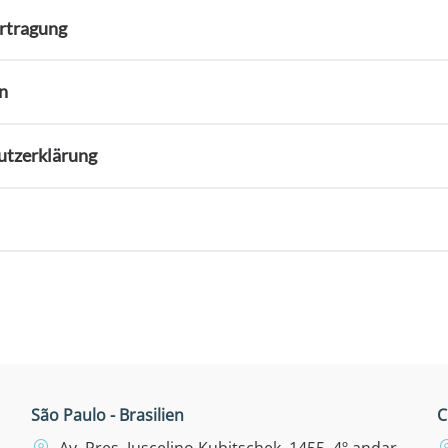
ertragung
n
utzerklärung
São Paulo - Brasilien
C
Av. Pres. Juscelino Kubitschek, 1455, 4º andar -