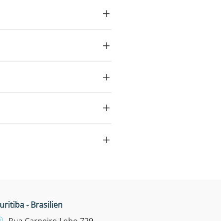
uritiba - Brasilien
Rua Carneiro Lobo 729