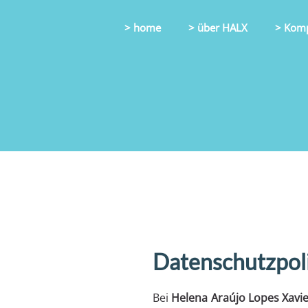
> home
> über HALX
> Kom
Datenschutzpoli
Bei
Helena Araújo Lopes Xavie