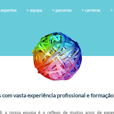
 expertise
> equipa
> parcerias
> carreiras
> 
com vasta experiência profissional e formaçã
 a nossa equipa é o reflexo de muitos anos de exper