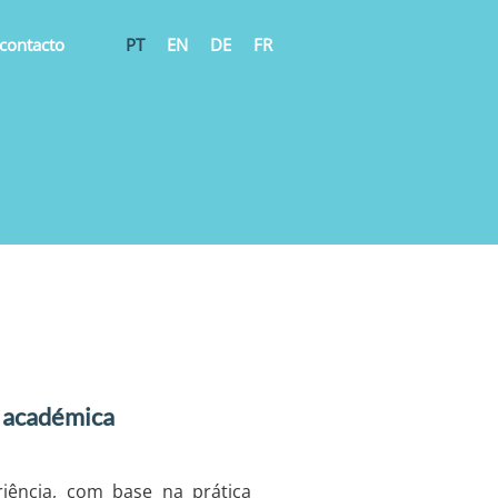
contacto
PT
EN
DE
FR
o académica
iência, com base na prática